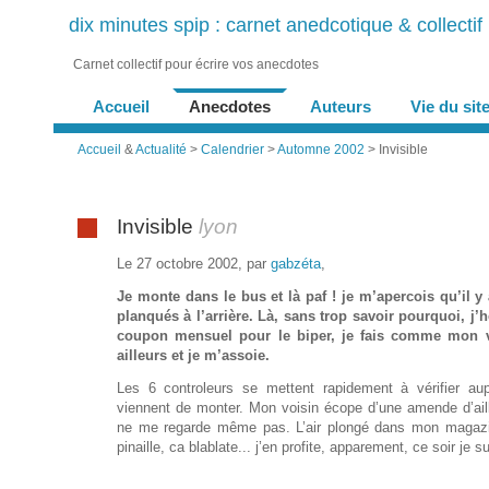
dix minutes spip : carnet anedcotique & collectif
Carnet collectif pour écrire vos anecdotes
Accueil
Anecdotes
Auteurs
Vie du sit
Accueil
&
Actualité
>
Calendrier
>
Automne 2002
> Invisible
Invisible
lyon
Le 27 octobre 2002, par
gabzéta
,
Je monte dans le bus et là paf ! je m’apercois qu’il y
planqués à l’arrière. Là, sans trop savoir pourquoi, j’h
coupon mensuel pour le biper, je fais comme mon vo
ailleurs et je m’assoie.
Les 6 controleurs se mettent rapidement à vérifier au
viennent de monter. Mon voisin écope d’une amende d’ail
ne me regarde même pas. L’air plongé dans mon magazin
pinaille, ca blablate... j’en profite, apparement, ce soir je su