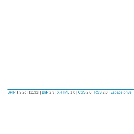
SPIP
1.9.2d [11132] |
BliP
2.3 |
XHTML
1.0 |
CSS
2.0 |
RSS
2.0 |
Espace privé