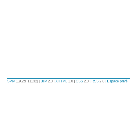
SPIP
1.9.2d [11132] |
BliP
2.3 |
XHTML
1.0 |
CSS
2.0 |
RSS
2.0 |
Espace privé