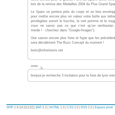
lors de la remise des Médailles 2004 du Plus Grand S
Le Spam se portera près du corps et se fera envelopp
pour mettre encore plus en valeur votre boîte aux lett
privilégiées seront le fuschia, le vert pomme et le rou
vous ne savez pas ce que c’est qu’un ramboutan, 
merde ! - cherchez dans "Google-Images").
Une saison encore plus forte et hype que les précéden
sera décidément The Buzz Concept du moment !
boris@infosloisirs.net
omer
bonjour.je recherche 3 invitation pour la foire de lyon mer
SPIP
1.9.2d [11132] |
BliP
2.3 |
XHTML
1.0 |
CSS
2.0 |
RSS
2.0 |
Espace privé