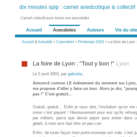
dix minutes spip : carnet anedcotique & collectif
Carnet collectif pour écrire vos anecdotes
Accueil
Anecdotes
Auteurs
Vie du sit
Accueil
&
Actualité
>
Calendrier
>
Printemps 2003
> La foire de Lyon :
La foire de Lyon : "Tout y bon !"
Lyon
Le 5 avril 2003, par
gabzéta
,
Annoncé comme
LE
évènement du moment sur Lyon,
me propose d’aller y faire un tour. Alors je dis, "
pourq
pas !
" C’est gratuit...
Gratuit, gratuit... Enfin je veux dire, l’invitation qu’on me
sinon c’est payant ! Heureusement pour eux qu’ils refourg
par milliers, parce que devoir payer pour entrer dans
géant, à mon avis faut être un peu con.
Enfin, de toute façon mon porte-monnaie est vide, c’est ju