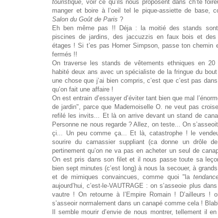
touristique
, voir ce qu’ils nous proposent dans ch’te foire
manger et boire à l’oeil tel le pique-assiette de base,
Salon du Goût de Paris
?
Eh ben même pas !! Déja : la moitié des stands son
piscines de jardins, des jaccuzzis en faux bois et des
étages ! Si t’es pas Homer Simpson, passe ton chemin e
fermés !!
On traverse les stands de vêtements ethniques en 20 
habité deux ans avec un spécialiste de la fringue du bout
une chose que j’ai bien compris, c’est que c’est pas dan
qu’on fait une affaire !
On est entrain d’essayer d’éviter tant bien que mal l’énorm
de jardin", parce que Mademoiselle O. ne veut pas croiser 
refilé les invits... Et là on arrive devant un stand de ca
Personne ne nous regarde ? Allez, on teste... On s’asseo
çi... Un peu comme ça... Et là, catastrophe ! le vende
sourire du carnassier suppliant (ca donne un drôle de
pertinement qu’on ne va pas en acheter un seul de canapé
On est pris dans son filet et il nous passe toute sa leçon
bien sept minutes (c’est long) à nous la secouer, à grands
et de mimiques convaincues, comme quoi "la
tendanc
aujourd’hui, c’est-le-VAUTRAGE : on s’asseoie plus dans
vautre ! On retourne à l’Empire Romain ! D’ailleurs !
s’asseoir normalement dans un canapé comme cela ! Blabl
Il semble mourir d’envie de nous montrer, tellement il e