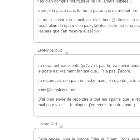
t’as bien compris pourquoi je ne l’ai jamais publiée...
alors je la place dans le forum parce que ca me fait rire :
je mets aussi ton email en clair boris@infosloisirs.n
recoit plein de spam d’un jacky@infosloisirs.net et que c
j’espere que t’en recevra aussi :-p
ZenNy bE bOp
La news est excellente (je l’avais pas lu, va savoir pour
le poste est vraiment fantastique... Y’a pas, j’adore.
Je reçois pas de spam de jacky mais j’en rajoute juste u
boris@infosloisirs.net
(J’ai bien envie de repondre à tout les spams que je re
mail pour voir..... Je blague, j’en reçois trop du spam.)
Lézard Vert
Cette année, pour la grande Foire du Spam, Boris sera l