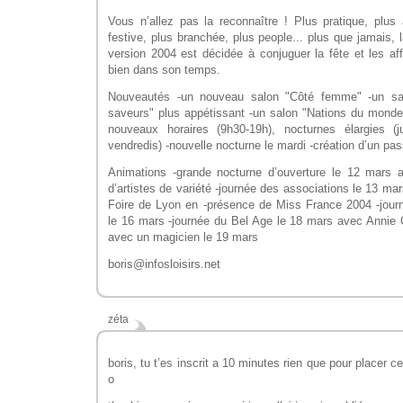
Vous n’allez pas la reconnaître ! Plus pratique, plus 
festive, plus branchée, plus people... plus que jamais, 
version 2004 est décidée à conjuguer la fête et les aff
bien dans son temps.
Nouveautés -un nouveau salon "Côté femme" -un salo
saveurs" plus appétissant -un salon "Nations du monde
nouveaux horaires (9h30-19h), nocturnes élargies (
vendredis) -nouvelle nocturne le mardi -création d’un pas
Animations -grande nocturne d’ouverture le 12 mars 
d’artistes de variété -journée des associations le 13 mar
Foire de Lyon en -présence de Miss France 2004 -jo
le 16 mars -journée du Bel Age le 18 mars avec Annie 
avec un magicien le 19 mars
boris@infosloisirs.net
zéta
boris, tu t’es inscrit a 10 minutes rien que pour placer cet
o