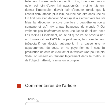
tellement il s’emmerde ce jour là ! Bon, il ne nous propose
qu’on est loin d’avoir l’air passionnés : moi je fais un t
donner l’impression d’avoir l’air d’écouter, tandis que 
l’esprit deux stands plus loin, pour ne pas dire dans une au
On finit pas s’en décoller
Sluuuurp
et à s’enfuir vers les st
Mais là, déception encore une fois : peut-être est-ce 
semaine et qu’il n’y a pas beaucoup de monde ? Ou 
vraiment pas
bonhommes
sans une liasse de billets sec
Les radins ! Finalement, on se dit qu’on va se poser à un s
un tonneau et se PAYER un petit verre, tout simplement
(négociant) en décide autrement. Il a passé une tr
apparemment, du coup, on ne paye rien et il nous fai
production de
côte de Beaune
et
d’Hospice truc
pour-le-plai
Voila. on ressort en titubant légerement dans le métro, a
de l’objectif atteint, la mission acomplie.
Commentaires de l'article
boris