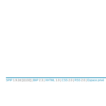
SPIP
1.9.2d [11132] |
BliP
2.3 |
XHTML
1.0 |
CSS
2.0 |
RSS
2.0 |
Espace privé