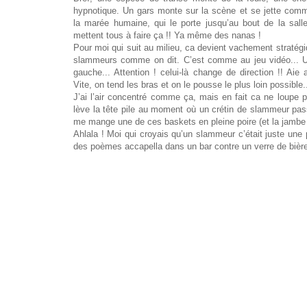
hypnotique. Un gars monte sur la scène et se jette co
la marée humaine, qui le porte jusqu’au bout de la salle
mettent tous à faire ça !! Ya même des nanas !
Pour moi qui suit au milieu, ca devient vachement stratégi
slammeurs comme on dit. C’est comme au jeu vidéo... U
gauche... Attention ! celui-là change de direction !! Aie a
Vite, on tend les bras et on le pousse le plus loin possible.
J’ai l’air concentré comme ça, mais en fait ca ne loupe 
lève la tête pile au moment où un crétin de slammeur pas
me mange une de ces baskets en pleine poire (et la jambe 
Ahlala ! Moi qui croyais qu’un slammeur c’était juste une 
des poèmes accapella dans un bar contre un verre de bière