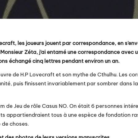
ecraft, les joueurs jouent par correspondance, en s’en
e Monsieur Zéta, j’ai entamé une correspondance avec u
avons échangé cinq lettres pendant environ un an.
’œuvre de H.P Lovecraft et son mythe de Cthulhu. Les co
nité, puis finissent invariablement par sombrer dans la 
um de Jeu de rôle Casus NO. On était 6 personnes intére
nts appartiendraient tous à une espèce de fondation ra
e de choses.
 et des photos de leurs versions manuscrites.