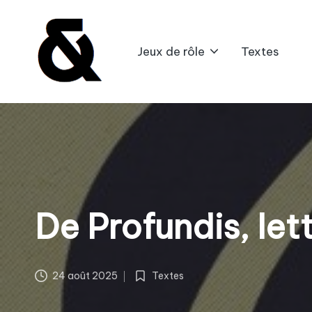
Skip
Jeux de rôle
Textes
to
content
B
l
a
B
l
De Profundis, let
a
G
24 août 2025
Textes
Posted
in