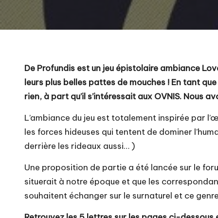
a
b
De Profundis est un jeu épistolaire ambiance Lov
leurs plus belles pattes de mouches ! En tant qu
rien, à part qu’il s’intéressait aux OVNIS. Nous 
L’ambiance du jeu est totalement inspirée par l
les forces hideuses qui tentent de dominer l’huma
derrière les rideaux aussi… )
Une proposition de partie a été lancée sur le for
situerait à notre époque et que les corresponda
souhaitent échanger sur le surnaturel et ce genr
Retrouvez les 5 lettres sur les pages ci-dessous