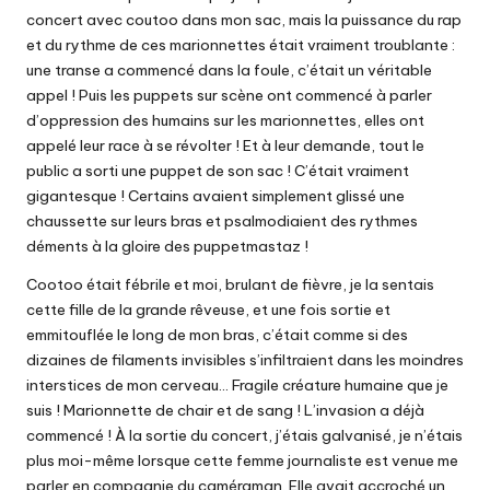
concert avec coutoo dans mon sac, mais la puissance du rap
et du rythme de ces marionnettes était vraiment troublante :
une transe a commencé dans la foule, c’était un véritable
appel ! Puis les puppets sur scène ont commencé à parler
d’oppression des humains sur les marionnettes, elles ont
appelé leur race à se révolter ! Et à leur demande, tout le
public a sorti une puppet de son sac ! C’était vraiment
gigantesque ! Certains avaient simplement glissé une
chaussette sur leurs bras et psalmodiaient des rythmes
déments à la gloire des puppetmastaz !
Cootoo était fébrile et moi, brulant de fièvre, je la sentais
cette fille de la grande rêveuse, et une fois sortie et
emmitouflée le long de mon bras, c’était comme si des
dizaines de filaments invisibles s’infiltraient dans les moindres
interstices de mon cerveau… Fragile créature humaine que je
suis ! Marionnette de chair et de sang ! L’invasion a déjà
commencé ! À la sortie du concert, j’étais galvanisé, je n’étais
plus moi-même lorsque cette femme journaliste est venue me
parler en compagnie du caméraman. Elle avait accroché un