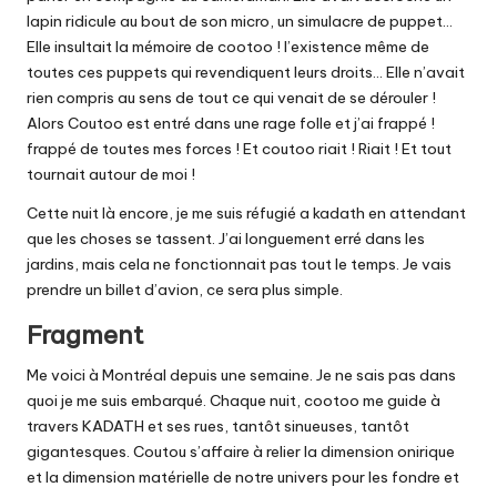
lapin ridicule au bout de son micro, un simulacre de puppet…
Elle insultait la mémoire de cootoo ! l’existence même de
toutes ces puppets qui revendiquent leurs droits… Elle n’avait
rien compris au sens de tout ce qui venait de se dérouler !
Alors Coutoo est entré dans une rage folle et j’ai frappé !
frappé de toutes mes forces ! Et coutoo riait ! Riait ! Et tout
tournait autour de moi !
Cette nuit là encore, je me suis réfugié a kadath en attendant
que les choses se tassent. J’ai longuement erré dans les
jardins, mais cela ne fonctionnait pas tout le temps. Je vais
prendre un billet d’avion, ce sera plus simple.
Fragment
Me voici à Montréal depuis une semaine. Je ne sais pas dans
quoi je me suis embarqué. Chaque nuit, cootoo me guide à
travers KADATH et ses rues, tantôt sinueuses, tantôt
gigantesques. Coutou s’affaire à relier la dimension onirique
et la dimension matérielle de notre univers pour les fondre et