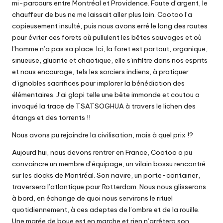
mi-parcours entre Montréal et Providence. Faute d’argent, le
chauffeur de bus ne me laissait aller plus loin. Cootoo l’a
copieusement insulté, puis nous avons erré le long des routes
pour éviter ces forets où pullulent les bêtes sauvages et où
l’homme n’a pas sa place. Ici, la foret est partout, organique,
sinueuse, gluante et chaotique, elle s’infiltre dans nos esprits
et nous encourage, tels les sorciers indiens, à pratiquer
d’ignobles sacrifices pour implorer la bénédiction des
élémentaires. J’ai glapi telle une bête immonde et coutou a
invoqué la trace de TSATSOGHUA à travers le lichen des
étangs et des torrents !!
Nous avons pu rejoindre la civilisation, mais à quel prix !?
Aujourd’hui, nous devons rentrer en France, Cootoo a pu
convaincre un membre d’équipage, un vilain bossu rencontré
sur les docks de Montréal. Son navire, un porte-container,
traversera l’atlantique pour Rotterdam. Nous nous glisserons
à bord, en échange de quoi nous servirons le rituel
quotidiennement, à ces adeptes de l’ombre et de la rouille.
Une marée de boue est en marche et rien n’arrêtera son