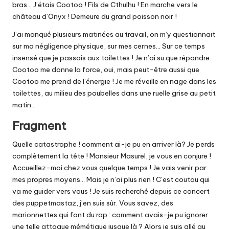
bras… J’étais Cootoo ! Fils de Cthulhu ! En marche vers le
château d’Onyx ! Demeure du grand poisson noir !
J’ai manqué plusieurs matinées au travail, on m’y questionnait
sur ma négligence physique, sur mes cernes… Sur ce temps
insensé que je passais aux toilettes ! Je n’ai su que répondre.
Cootoo me donne la force, oui, mais peut-être aussi que
Cootoo me prend de l’énergie ! Je me réveille en nage dans les
toilettes, au milieu des poubelles dans une ruelle grise au petit
matin…
Fragment
Quelle catastrophe ! comment ai-je pu en arriver là? Je perds
complètement la tête ! Monsieur Masurel, je vous en conjure !
Accueillez-moi chez vous quelque temps ! Je vais venir par
mes propres moyens… Mais je n’ai plus rien ! C’est coutou qui
va me guider vers vous ! Je suis recherché depuis ce concert
des puppetmastaz, j’en suis sûr. Vous savez, des
marionnettes qui font du rap : comment avais-je pu ignorer
une telle attaque mémétique jusque là ? Alors je suis allé au