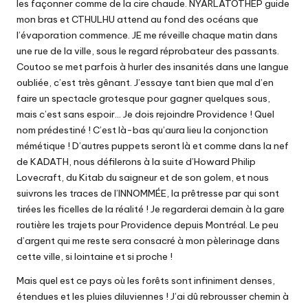
les façonner comme de la cire chaude. NYARLATOTHEP guide
mon bras et CTHULHU attend au fond des océans que
l’évaporation commence. JE me réveille chaque matin dans
une rue de la ville, sous le regard réprobateur des passants.
Coutoo se met parfois à hurler des insanités dans une langue
oubliée, c’est très gênant. J’essaye tant bien que mal d’en
faire un spectacle grotesque pour gagner quelques sous,
mais c’est sans espoir… Je dois rejoindre Providence ! Quel
nom prédestiné ! C’est là-bas qu’aura lieu la conjonction
mémétique ! D’autres puppets seront là et comme dans la nef
de KADATH, nous défilerons à la suite d’Howard Philip
Lovecraft, du Kitab du saigneur et de son golem, et nous
suivrons les traces de l’INNOMMÉE, la prêtresse par qui sont
tirées les ficelles de la réalité ! Je regarderai demain à la gare
routière les trajets pour Providence depuis Montréal. Le peu
d’argent qui me reste sera consacré à mon pèlerinage dans
cette ville, si lointaine et si proche !
Mais quel est ce pays où les forêts sont infiniment denses,
étendues et les pluies diluviennes ! J’ai dû rebrousser chemin à