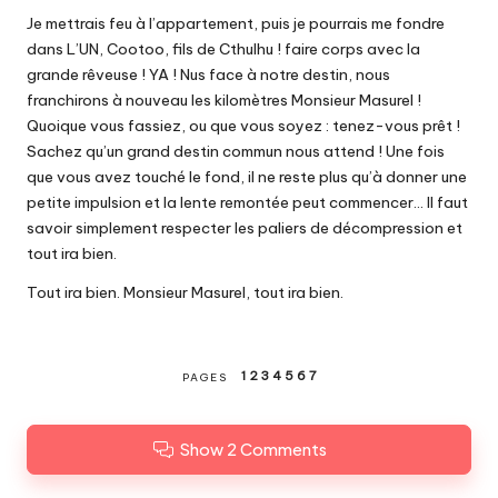
Je mettrais feu à l’appartement, puis je pourrais me fondre
dans L’UN, Cootoo, fils de Cthulhu ! faire corps avec la
grande rêveuse ! YA ! Nus face à notre destin, nous
franchirons à nouveau les kilomètres Monsieur Masurel !
Quoique vous fassiez, ou que vous soyez : tenez-vous prêt !
Sachez qu’un grand destin commun nous attend ! Une fois
que vous avez touché le fond, il ne reste plus qu’à donner une
petite impulsion et la lente remontée peut commencer… Il faut
savoir simplement respecter les paliers de décompression et
tout ira bien.
Tout ira bien. Monsieur Masurel, tout ira bien.
1
2
3
4
5
6
7
PAGES
Show 2 Comments