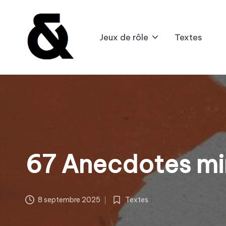
Skip
Jeux de rôle
Textes
to
content
B
l
a
B
l
67 Anecdotes m
a
G
8 septembre 2025
Textes
Posted
in