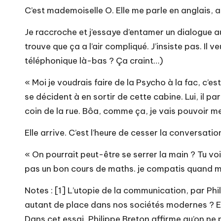
C’est mademoiselle O. Elle me parle en anglais, alo
Je raccroche et j’essaye d’entamer un dialogue au
trouve que ça a l’air compliqué. J’insiste pas. Il 
téléphonique là-bas ? Ça craint…)
« Moi je voudrais faire de la Psycho à la fac, c’
se décident à en sortir de cette cabine. Lui, il part
coin de la rue. Bôa, comme ça, je vais pouvoir me 
Elle arrive. C’est l’heure de cesser la conversatio
« On pourrait peut-être se serrer la main ? Tu voi
pas un bon cours de maths. je compatis quand mê
Notes : [1] L’utopie de la communication, par Ph
autant de place dans nos sociétés modernes ? Es
Dans cet essai, Philippe Breton affirme qu’on ne p