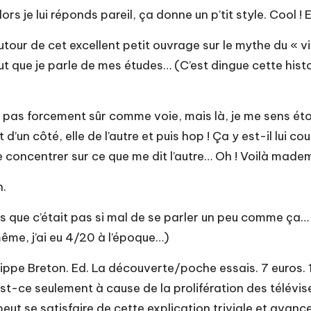
rs je lui réponds pareil, ça donne un p’tit style. Cool ! 
tour de cet excellent petit ouvrage sur le mythe du « vil
veut que je parle de mes études… (C’est dingue cette hist
est pas forcement sûr comme voie, mais là, je me sens ét
 d’un côté, elle de l’autre et puis hop ! Ça y est-il lui c
concentrer sur ce que me dit l’autre… Oh ! Voilà mademoi
n.
s que c’était pas si mal de se parler un peu comme ça… »
me, j’ai eu 4/20 à l’époque…)
ilippe Breton. Ed. La découverte/poche essais. 7 euros.
t-ce seulement à cause de la prolifération des télévi
eut se satisfaire de cette explication triviale et avanc