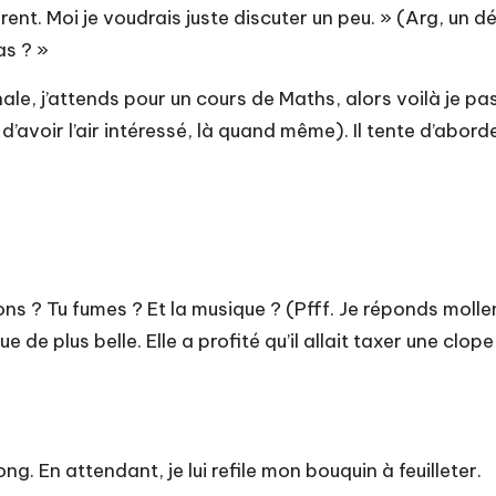
norent. Moi je voudrais juste discuter un peu. » (Arg, un d
as ? »
minale, j’attends pour un cours de Maths, alors voilà je 
 d’avoir l’air intéressé, là quand même). Il tente d’abor
sions ? Tu fumes ? Et la musique ? (Pfff. Je réponds mo
e plus belle. Elle a profité qu’il allait taxer une clope 
ng. En attendant, je lui refile mon bouquin à feuilleter.