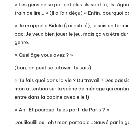
« Les gens ne se parlent plus, ils sont là, ils s’ig
train de lire… » (Il a l’air déçu) « Enfin, pourquoi p
« Je m’appelle Bidule (j’ai oublié), je suis en ter
bac. Je veux bien jouer le jeu, mais ça va être dur
genre.
« Quel âge vous avez ? »
(bon, on peut se tutoyer, tu sais)
« Tu fais quoi dans la vie ? Du travail ? Des pas
mon attention sur la scène de ménage qui continue d
entre dans la cabine avec elle !)
« Ah ! Et pourquoi tu es parti de Paris ? »
Douliloulililouli oh ! mon portable… Sauvé par le go