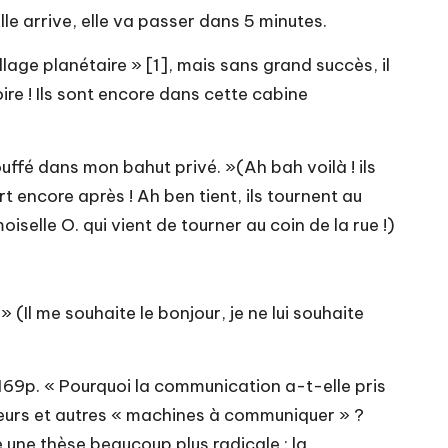
Elle arrive, elle va passer dans 5 minutes.
lage planétaire » [1], mais sans grand succès, il
oire ! Ils sont encore dans cette cabine
ouffé dans mon bahut privé. »(Ah bah voilà ! ils
ourt encore après ! Ah ben tient, ils tournent au
selle O. qui vient de tourner au coin de la rue !)
 (Il me souhaite le bonjour, je ne lui souhaite
 169p. « Pourquoi la communication a-t-elle pris
seurs et autres « machines à communiquer » ?
e une thèse beaucoup plus radicale : la