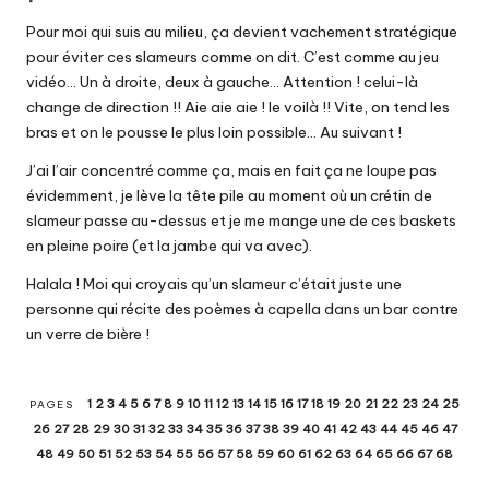
Pour moi qui suis au milieu, ça devient vachement stratégique
pour éviter ces slameurs comme on dit. C’est comme au jeu
vidéo… Un à droite, deux à gauche… Attention ! celui-là
change de direction !! Aie aie aie ! le voilà !! Vite, on tend les
bras et on le pousse le plus loin possible… Au suivant !
J’ai l’air concentré comme ça, mais en fait ça ne loupe pas
évidemment, je lève la tête pile au moment où un crétin de
slameur passe au-dessus et je me mange une de ces baskets
en pleine poire (et la jambe qui va avec).
Halala ! Moi qui croyais qu’un slameur c’était juste une
personne qui récite des poèmes à capella dans un bar contre
un verre de bière !
1
2
3
4
5
6
7
8
9
10
11
12
13
14
15
16
17
18
19
20
21
22
23
24
25
PAGES
26
27
28
29
30
31
32
33
34
35
36
37
38
39
40
41
42
43
44
45
46
47
48
49
50
51
52
53
54
55
56
57
58
59
60
61
62
63
64
65
66
67
68