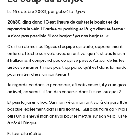
Le 16 octobre 2003, par gabzéta,
Lyon
20h30. ding dong ! C’est l’heure de quitter le boulot et de
reprendre le vélo ! J’arrive au parking et là, ça discute ferme :
« c’est pas possible ! il est barjot ! ya des barjots ! »
C’est un de mes collègues d’équipe qui parle, apparemment
on lui a attaché son vélo avec un antivol qui n’est pas le sien,
il hallucine, il comprend pas ce qui se passe. Autour de lui, les
autres se marrent, mais pas trop parce qu’il est dans la merde,
pour rentrer chez lui maintenant !
Je regarde ça dans la pénombre, effectivement, il y a un gros
antivol, ce serait-il fait des ennemis dans l’usine, ou quoi ?
Et puis là j’ai un choc. Sur mon vélo, mon antivol à disparu !! Je
bascule légèrement dans l’irrationnel… Qui a pu faire ça ? Mais
oui ! On a enlevé mon antivol pour le mettre sur son vélo, juste
à côté ! Dingue…
Retour à la réalité :