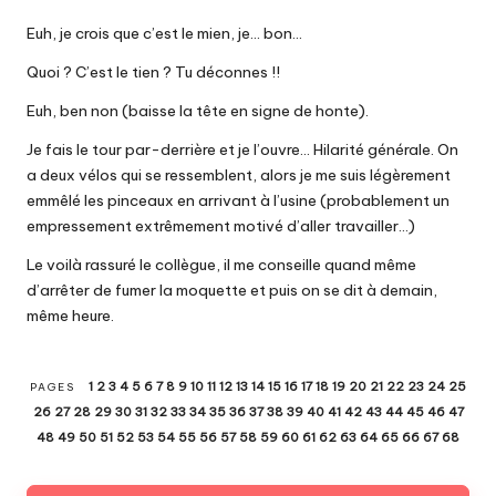
Euh, je crois que c’est le mien, je… bon…
Quoi ? C’est le tien ? Tu déconnes !!
Euh, ben non (baisse la tête en signe de honte).
Je fais le tour par-derrière et je l’ouvre… Hilarité générale. On
a deux vélos qui se ressemblent, alors je me suis légèrement
emmêlé les pinceaux en arrivant à l’usine (probablement un
empressement extrêmement motivé d’aller travailler…)
Le voilà rassuré le collègue, il me conseille quand même
d’arrêter de fumer la moquette et puis on se dit à demain,
même heure.
1
2
3
4
5
6
7
8
9
10
11
12
13
14
15
16
17
18
19
20
21
22
23
24
25
PAGES
26
27
28
29
30
31
32
33
34
35
36
37
38
39
40
41
42
43
44
45
46
47
48
49
50
51
52
53
54
55
56
57
58
59
60
61
62
63
64
65
66
67
68