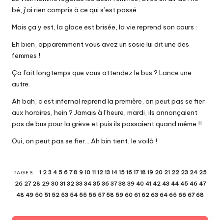
bé, j’ai rien compris à ce qui s’est passé…
Mais ça y est, la glace est brisée, la vie reprend son cours :
Eh bien, apparemment vous avez un sosie lui dit une des
femmes !
Ça fait longtemps que vous attendez le bus ? Lance une
autre.
Ah bah, c’est infernal reprend la première, on peut pas se fier
aux horaires, hein ? Jamais à l’heure, mardi, ils annonçaient
pas de bus pour la grève et puis ils passaient quand même !!
Oui, on peut pas se fier… Ah bin tient, le voilà !
1
2
3
4
5
6
7
8
9
10
11
12
13
14
15
16
17
18
19
20
21
22
23
24
25
PAGES
26
27
28
29
30
31
32
33
34
35
36
37
38
39
40
41
42
43
44
45
46
47
48
49
50
51
52
53
54
55
56
57
58
59
60
61
62
63
64
65
66
67
68