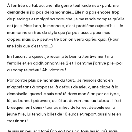
À l’entrée du tabac, une fille genre teuffarde neo-punk, me
demande si j’ai pas de la monnaie… Elle n’a pas encore trop
de piercings et malgré sa capuche, je me rends compte qu’elle
est jolie. Mais bon, la monnaie, c’est problème aujourd’hui… Je
marmonne un truc du style que j’ai pas assez pour mes
clopes, mais que peut-être bon on verra après, quoi. (Pour
une fois que c’est vrai…)
En faisant la queue, je recompte bien attentivement ma
ferraille et en additionnant les 2 et 1 centime j’arrive pile-poil
au compte prévu ! Ah, victoire !
Par contre plus de monnaie du tout… Je ressors donc en
m’apprêtant à proposer, à défaut de mieux, une clope à la
demoiselle, quand je suis arrêté dans mon élan par ce type,
là, au bonnet péruvien, qui était devant moi au tabac : il fait
brusquement demi-tour au milieu de la rue, déboule sur la
jeune fille, lui tend un billet de 10 euros et repart aussi vite en
trottinant !
Je suis un peu scotché (on voit pas ça tous les jours), mais