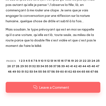
pas autant qu’elle je pense ! J’observe la fille, là, en
commençant à me rouler une clope. Je sens que je vais
engager la conversation par une réflexion sur la nature
humaine, quelque chose de drôle et subtil à la fois…
Mais soudain, le type prévoyant qui est en moi se rappelle
qu’il a une voiture, qu’elle est là, toute seule, au milieu de la
route parce que la double file s’est vidée et que c’est pas le
moment de faire le kéké.
1
2
3
4
5
6
7
8
9
10
11
12
13
14
15
16
17
18
19
20
21
22
23
24
25
PAGES
26
27
28
29
30
31
32
33
34
35
36
37
38
39
40
41
42
43
44
45
46
47
48
49
50
51
52
53
54
55
56
57
58
59
60
61
62
63
64
65
66
67
68
Leave a Comment